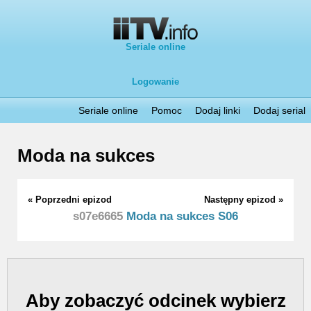
Seriale online
Logowanie
Seriale online
Pomoc
Dodaj linki
Dodaj serial
Moda na sukces
« Poprzedni epizod
Następny epizod »
s07e6665
Moda na sukces S06
Aby zobaczyć odcinek wybierz