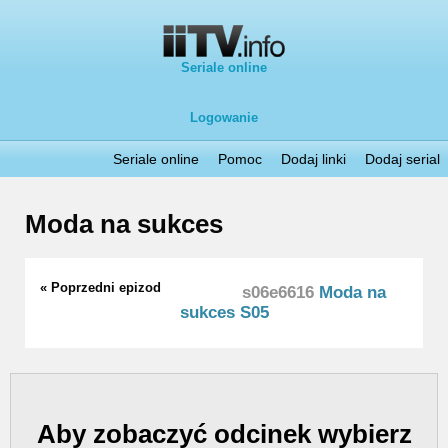
Seriale online
Logowanie
Seriale online
Pomoc
Dodaj linki
Dodaj serial
Moda na sukces
« Poprzedni epizod
s06e6616
Moda na
sukces S05
Aby zobaczyć odcinek wybierz