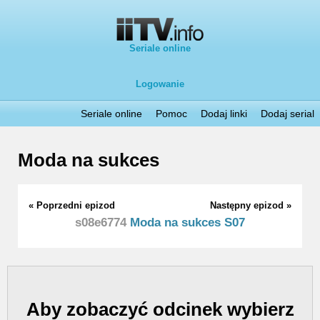
Seriale online
Logowanie
Seriale online
Pomoc
Dodaj linki
Dodaj serial
Moda na sukces
« Poprzedni epizod
Następny epizod »
s08e6774
Moda na sukces S07
Aby zobaczyć odcinek wybierz