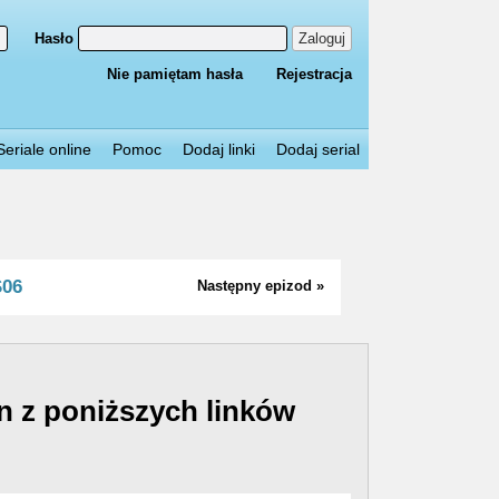
Hasło
Zaloguj
Nie pamiętam hasła
Rejestracja
Seriale online
Pomoc
Dodaj linki
Dodaj serial
S06
Następny epizod »
n z poniższych linków