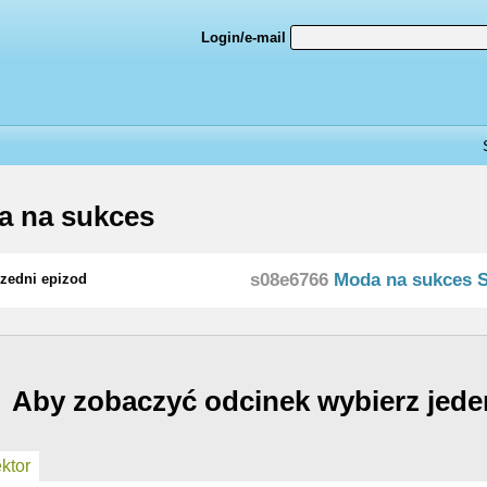
Login/e-mail
a na sukces
s08e6766
Moda na sukces 
zedni epizod
Aby zobaczyć odcinek wybierz jede
ktor