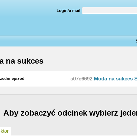
Login/e-mail
a na sukces
s07e6692
Moda na sukces 
zedni epizod
Aby zobaczyć odcinek wybierz jede
ktor