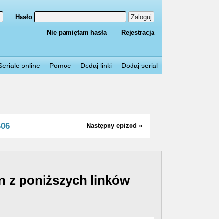
Hasło
Zaloguj
Nie pamiętam hasła
Rejestracja
Seriale online
Pomoc
Dodaj linki
Dodaj serial
S06
Następny epizod »
n z poniższych linków