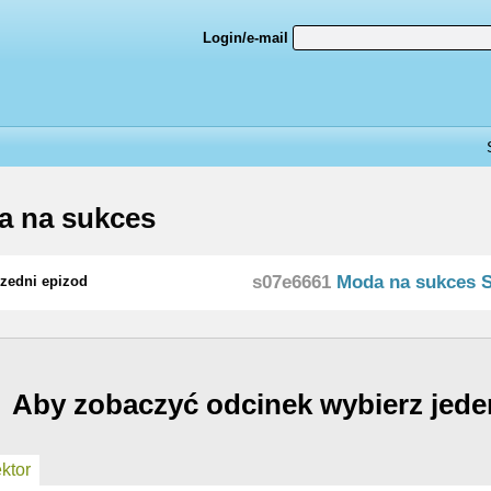
Login/e-mail
a na sukces
s07e6661
Moda na sukces 
zedni epizod
Aby zobaczyć odcinek wybierz jede
ktor