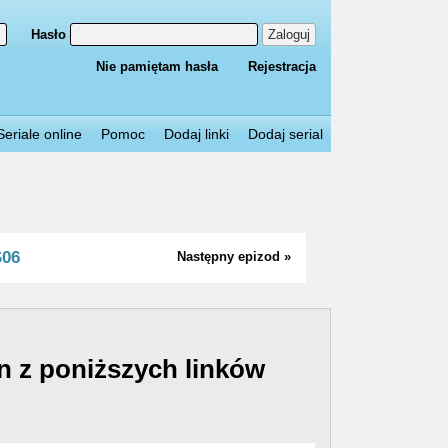
Hasło
Zaloguj
Nie pamiętam hasła
Rejestracja
Seriale online
Pomoc
Dodaj linki
Dodaj serial
S06
Następny epizod »
n z poniższych linków