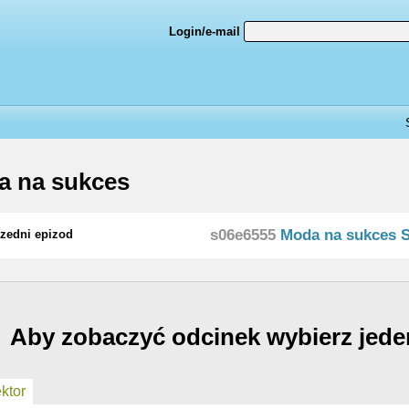
Login/e-mail
a na sukces
s06e6555
Moda na sukces 
zedni epizod
Aby zobaczyć odcinek wybierz jede
ktor