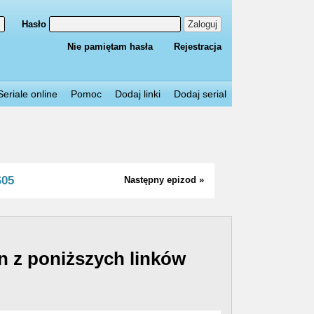
Hasło
Zaloguj
Nie pamiętam hasła
Rejestracja
Seriale online
Pomoc
Dodaj linki
Dodaj serial
S05
Następny epizod »
n z poniższych linków