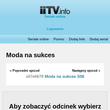
Seriale online
Logowanie
Seriale online
Pomoc
Dodaj linki
Dodaj serial
Moda na sukces
« Poprzedni epizod
Następny epizod »
s07e6678
Moda na sukces S06
Aby zobaczyć odcinek wybierz