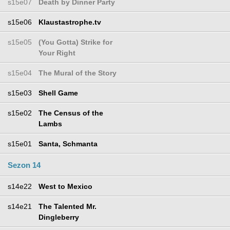
s15e07
Death by Dinner Party
s15e06
Klaustastrophe.tv
s15e05
(You Gotta) Strike for
Your Right
s15e04
The Mural of the Story
s15e03
Shell Game
s15e02
The Census of the
Lambs
s15e01
Santa, Schmanta
Sezon 14
s14e22
West to Mexico
s14e21
The Talented Mr.
Dingleberry