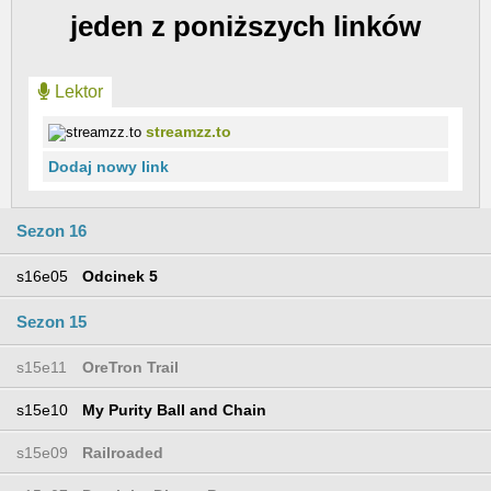
jeden z poniższych linków
Lektor
streamzz.to
Dodaj nowy link
Sezon 16
s16e05
Odcinek 5
Sezon 15
s15e11
OreTron Trail
s15e10
My Purity Ball and Chain
s15e09
Railroaded