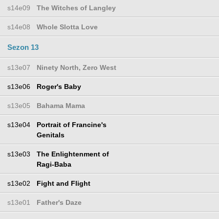
s14e09
The Witches of Langley
s14e08
Whole Slotta Love
Sezon 13
s13e07
Ninety North, Zero West
s13e06
Roger's Baby
s13e05
Bahama Mama
s13e04
Portrait of Francine's
Genitals
s13e03
The Enlightenment of
Ragi-Baba
s13e02
Fight and Flight
s13e01
Father's Daze