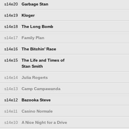
s14e20
Garbage Stan
s14e19
Kloger
s14e18
The Long Bomb
s14e17
Family Plan
s14e16
The Bitchin' Race
s14e15
The Life and Times of
Stan Smith
s14e14
Julia Rogerts
s14e13
Camp Campawanda
s14e12
Bazooka Steve
s14e11
Casino Normale
s14e10
A Nice Night for a Drive