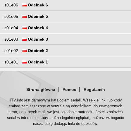
s01e06
Odcinek 6
s01e05
Odcinek 5
s01e04
Odcinek 4
s01e03
Odcinek 3
s01e02
Odcinek 2
s01e01
Odcinek 1
Strona główna
Pomoc
Regulamin
iiTV.info jest darmowym katalogiem seriali. Wszelkie linki lub kody
embed zamieszczone w serwisie są odnośnikami do zewnętrznych
stron, na których możliwe jest oglądanie materiału. Jeżeli znalazłeś
serial w internecie, który można legalnie oglądać, możesz wzbogacić
naszą bazę dodając linki do epizodów.