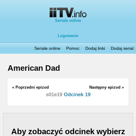
Seriale online
Logowanie
Seriale online
Pomoc
Dodaj linki
Dodaj serial
American Dad
« Poprzedni epizod
Następny epizod »
s01e19
Odcinek 19
Aby zobaczyć odcinek wybierz