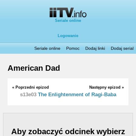
Seriale online
Logowanie
Seriale online
Pomoc
Dodaj linki
Dodaj serial
American Dad
« Poprzedni epizod
Następny epizod »
s13e03
The Enlightenment of Ragi-Baba
Aby zobaczyć odcinek wybierz