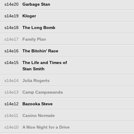
s14e20
Garbage Stan
s14e19
Kloger
s14e18
The Long Bomb
s14e17
Family Plan
s14e16
The Bitchin' Race
s14e15
The Life and Times of
Stan Smith
s14e14
Julia Rogerts
s14e13
Camp Campawanda
s14e12
Bazooka Steve
s14e11
Casino Normale
s14e10
A Nice Night for a Drive