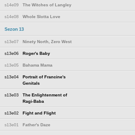
s14e09
The Witches of Langley
s14e08
Whole Slotta Love
Sezon 13
s13e07
Ninety North, Zero West
s13e06
Roger's Baby
s13e05
Bahama Mama
s13e04
Portrait of Francine's
Genitals
s13e03
The Enlightenment of
Ragi-Baba
s13e02
Fight and Flight
s13e01
Father's Daze