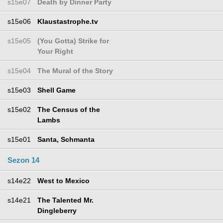
s15e07
Death by Dinner Party
s15e06
Klaustastrophe.tv
s15e05
(You Gotta) Strike for
Your Right
s15e04
The Mural of the Story
s15e03
Shell Game
s15e02
The Census of the
Lambs
s15e01
Santa, Schmanta
Sezon 14
s14e22
West to Mexico
s14e21
The Talented Mr.
Dingleberry