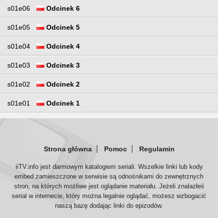
s01e06
Odcinek 6
s01e05
Odcinek 5
s01e04
Odcinek 4
s01e03
Odcinek 3
s01e02
Odcinek 2
s01e01
Odcinek 1
Strona główna
Pomoc
Regulamin
iiTV.info jest darmowym katalogiem seriali. Wszelkie linki lub kody
embed zamieszczone w serwisie są odnośnikami do zewnętrznych
stron, na których możliwe jest oglądanie materiału. Jeżeli znalazłeś
serial w internecie, który można legalnie oglądać, możesz wzbogacić
naszą bazę dodając linki do epizodów.