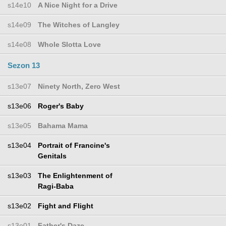
s14e10
A Nice Night for a Drive
s14e09
The Witches of Langley
s14e08
Whole Slotta Love
Sezon 13
s13e07
Ninety North, Zero West
s13e06
Roger's Baby
s13e05
Bahama Mama
s13e04
Portrait of Francine's
Genitals
s13e03
The Enlightenment of
Ragi-Baba
s13e02
Fight and Flight
s13e01
Father's Daze