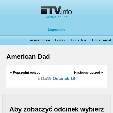
Seriale online
Logowanie
Seriale online
Pomoc
Dodaj linki
Dodaj serial
American Dad
« Poprzedni epizod
Następny epizod »
s11e19
Odcinek 19
Aby zobaczyć odcinek wybierz