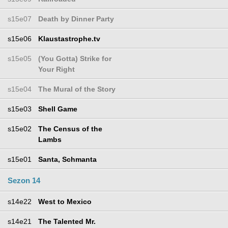
s15e07
Death by Dinner Party
s15e06
Klaustastrophe.tv
s15e05
(You Gotta) Strike for
Your Right
s15e04
The Mural of the Story
s15e03
Shell Game
s15e02
The Census of the
Lambs
s15e01
Santa, Schmanta
Sezon 14
s14e22
West to Mexico
s14e21
The Talented Mr.