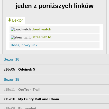
jeden z poniższych linków
Lektor
dood.watch
streamzz.to
Dodaj nowy link
Sezon 16
s16e05
Odcinek 5
Sezon 15
s15e11
OreTron Trail
s15e10
My Purity Ball and Chain
s15e09
Railroaded