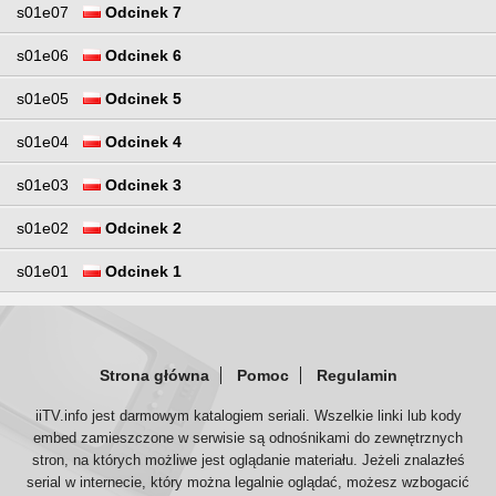
s01e07
Odcinek 7
s01e06
Odcinek 6
s01e05
Odcinek 5
s01e04
Odcinek 4
s01e03
Odcinek 3
s01e02
Odcinek 2
s01e01
Odcinek 1
Strona główna
Pomoc
Regulamin
iiTV.info jest darmowym katalogiem seriali. Wszelkie linki lub kody
embed zamieszczone w serwisie są odnośnikami do zewnętrznych
stron, na których możliwe jest oglądanie materiału. Jeżeli znalazłeś
serial w internecie, który można legalnie oglądać, możesz wzbogacić