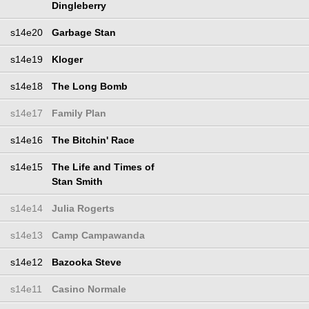
Dingleberry
s14e20
Garbage Stan
s14e19
Kloger
s14e18
The Long Bomb
s14e17
Family Plan
s14e16
The Bitchin' Race
s14e15
The Life and Times of
Stan Smith
s14e14
Julia Rogerts
s14e13
Camp Campawanda
s14e12
Bazooka Steve
s14e11
Casino Normale