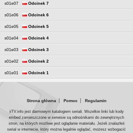
s01e07
Odcinek 7
s01e06
Odcinek 6
s01e05
Odcinek 5
s01e04
Odcinek 4
s01e03
Odcinek 3
s01e02
Odcinek 2
s01e01
Odcinek 1
Strona główna
Pomoc
Regulamin
iiTV.info jest darmowym katalogiem seriali. Wszelkie linki lub kody
embed zamieszczone w serwisie są odnośnikami do zewnętrznych
stron, na których możliwe jest oglądanie materiału. Jeżeli znalazłeś
serial w internecie, który można legalnie oglądać, możesz wzbogacić