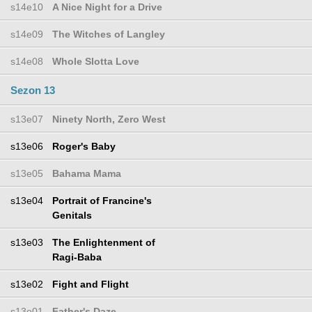
s14e10
A Nice Night for a Drive
s14e09
The Witches of Langley
s14e08
Whole Slotta Love
Sezon 13
s13e07
Ninety North, Zero West
s13e06
Roger's Baby
s13e05
Bahama Mama
s13e04
Portrait of Francine's
Genitals
s13e03
The Enlightenment of
Ragi-Baba
s13e02
Fight and Flight
s13e01
Father's Daze