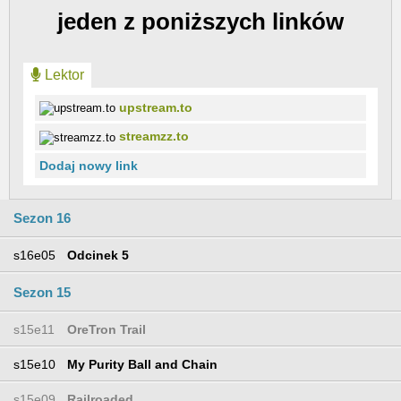
jeden z poniższych linków
Lektor
upstream.to
streamzz.to
Dodaj nowy link
Sezon 16
s16e05
Odcinek 5
Sezon 15
s15e11
OreTron Trail
s15e10
My Purity Ball and Chain
s15e09
Railroaded