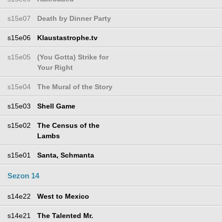
s15e07
Death by Dinner Party
s15e06
Klaustastrophe.tv
s15e05
(You Gotta) Strike for
Your Right
s15e04
The Mural of the Story
s15e03
Shell Game
s15e02
The Census of the
Lambs
s15e01
Santa, Schmanta
Sezon 14
s14e22
West to Mexico
s14e21
The Talented Mr.