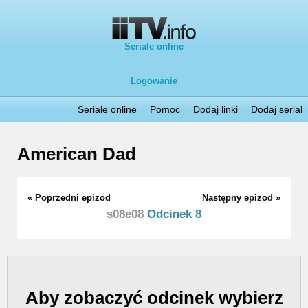
Seriale online
Logowanie
Seriale online
Pomoc
Dodaj linki
Dodaj serial
American Dad
« Poprzedni epizod
Następny epizod »
s08e08
Odcinek 8
Aby zobaczyć odcinek wybierz