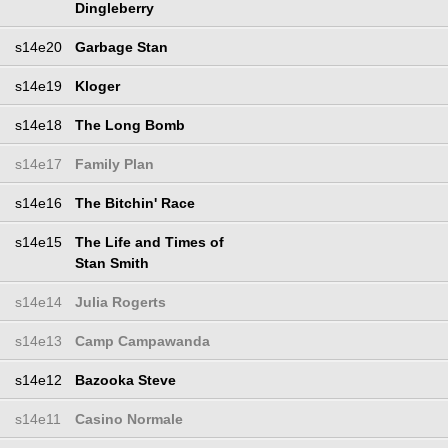
Dingleberry
s14e20
Garbage Stan
s14e19
Kloger
s14e18
The Long Bomb
s14e17
Family Plan
s14e16
The Bitchin' Race
s14e15
The Life and Times of
Stan Smith
s14e14
Julia Rogerts
s14e13
Camp Campawanda
s14e12
Bazooka Steve
s14e11
Casino Normale