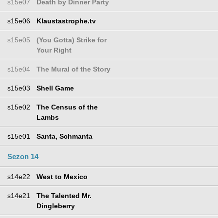
s15e07
Death by Dinner Party
s15e06
Klaustastrophe.tv
s15e05
(You Gotta) Strike for
Your Right
s15e04
The Mural of the Story
s15e03
Shell Game
s15e02
The Census of the
Lambs
s15e01
Santa, Schmanta
Sezon 14
s14e22
West to Mexico
s14e21
The Talented Mr.
Dingleberry