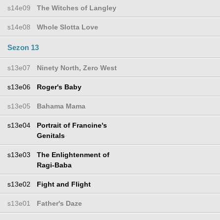
s14e09
The Witches of Langley
s14e08
Whole Slotta Love
Sezon 13
s13e07
Ninety North, Zero West
s13e06
Roger's Baby
s13e05
Bahama Mama
s13e04
Portrait of Francine's
Genitals
s13e03
The Enlightenment of
Ragi-Baba
s13e02
Fight and Flight
s13e01
Father's Daze