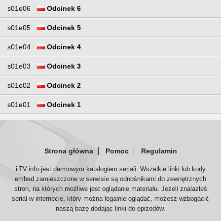
s01e06
Odcinek 6
s01e05
Odcinek 5
s01e04
Odcinek 4
s01e03
Odcinek 3
s01e02
Odcinek 2
s01e01
Odcinek 1
Strona główna
Pomoc
Regulamin
iiTV.info jest darmowym katalogiem seriali. Wszelkie linki lub kody
embed zamieszczone w serwisie są odnośnikami do zewnętrznych
stron, na których możliwe jest oglądanie materiału. Jeżeli znalazłeś
serial w internecie, który można legalnie oglądać, możesz wzbogacić
naszą bazę dodając linki do epizodów.