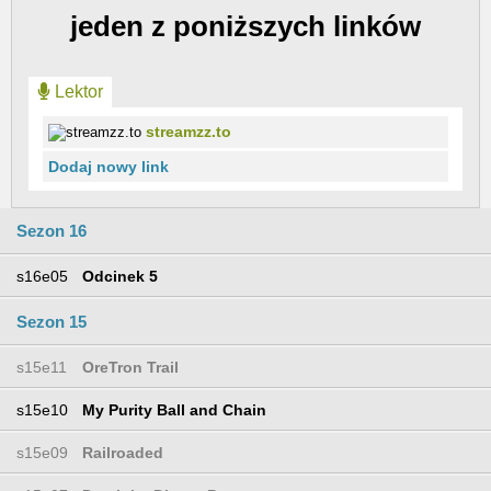
jeden z poniższych linków
Lektor
streamzz.to
Dodaj nowy link
Sezon 16
s16e05
Odcinek 5
Sezon 15
s15e11
OreTron Trail
s15e10
My Purity Ball and Chain
s15e09
Railroaded