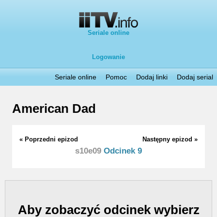
Seriale online
Logowanie
Seriale online
Pomoc
Dodaj linki
Dodaj serial
American Dad
« Poprzedni epizod
Następny epizod »
s10e09
Odcinek 9
Aby zobaczyć odcinek wybierz