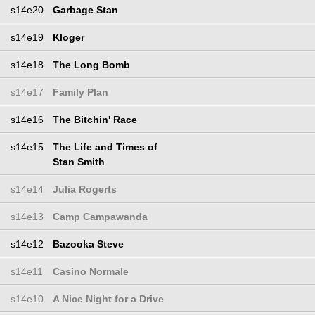
s14e20
Garbage Stan
s14e19
Kloger
s14e18
The Long Bomb
s14e17
Family Plan
s14e16
The Bitchin' Race
s14e15
The Life and Times of
Stan Smith
s14e14
Julia Rogerts
s14e13
Camp Campawanda
s14e12
Bazooka Steve
s14e11
Casino Normale
s14e10
A Nice Night for a Drive