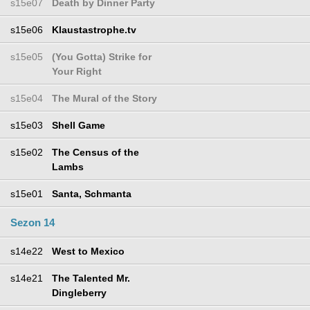
s15e07
Death by Dinner Party
s15e06
Klaustastrophe.tv
s15e05
(You Gotta) Strike for
Your Right
s15e04
The Mural of the Story
s15e03
Shell Game
s15e02
The Census of the
Lambs
s15e01
Santa, Schmanta
Sezon 14
s14e22
West to Mexico
s14e21
The Talented Mr.
Dingleberry