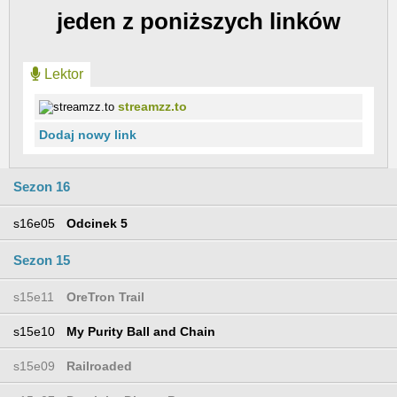
jeden z poniższych linków
Lektor
streamzz.to
Dodaj nowy link
Sezon 16
s16e05
Odcinek 5
Sezon 15
s15e11
OreTron Trail
s15e10
My Purity Ball and Chain
s15e09
Railroaded