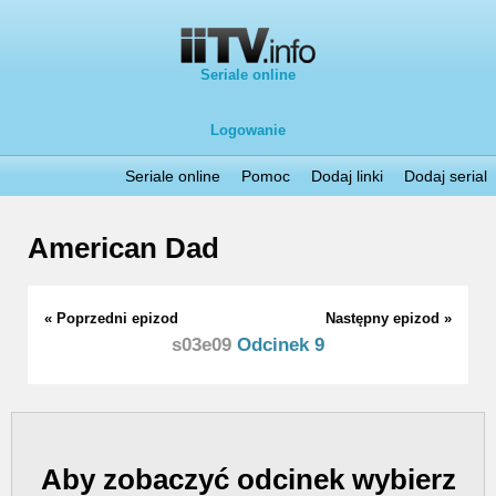
Seriale online
Logowanie
Seriale online
Pomoc
Dodaj linki
Dodaj serial
American Dad
« Poprzedni epizod
Następny epizod »
s03e09
Odcinek 9
Aby zobaczyć odcinek wybierz