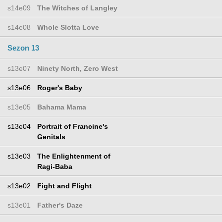
s14e09
The Witches of Langley
s14e08
Whole Slotta Love
Sezon 13
s13e07
Ninety North, Zero West
s13e06
Roger's Baby
s13e05
Bahama Mama
s13e04
Portrait of Francine's
Genitals
s13e03
The Enlightenment of
Ragi-Baba
s13e02
Fight and Flight
s13e01
Father's Daze