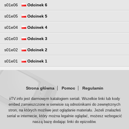
s01e06
Odcinek 6
s01e05
Odcinek 5
s01e04
Odcinek 4
s01e03
Odcinek 3
s01e02
Odcinek 2
s01e01
Odcinek 1
Strona główna
Pomoc
Regulamin
iiTV.info jest darmowym katalogiem seriali. Wszelkie linki lub kody
embed zamieszczone w serwisie są odnośnikami do zewnętrznych
stron, na których możliwe jest oglądanie materiału. Jeżeli znalazłeś
serial w internecie, który można legalnie oglądać, możesz wzbogacić
naszą bazę dodając linki do epizodów.