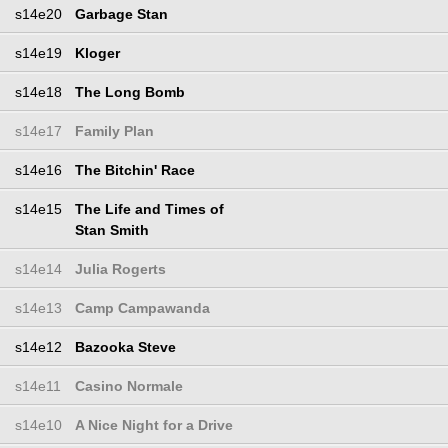
s14e20
Garbage Stan
s14e19
Kloger
s14e18
The Long Bomb
s14e17
Family Plan
s14e16
The Bitchin' Race
s14e15
The Life and Times of
Stan Smith
s14e14
Julia Rogerts
s14e13
Camp Campawanda
s14e12
Bazooka Steve
s14e11
Casino Normale
s14e10
A Nice Night for a Drive