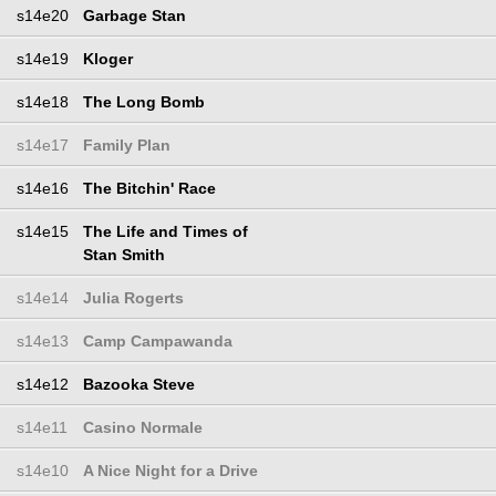
s14e20
Garbage Stan
s14e19
Kloger
s14e18
The Long Bomb
s14e17
Family Plan
s14e16
The Bitchin' Race
s14e15
The Life and Times of
Stan Smith
s14e14
Julia Rogerts
s14e13
Camp Campawanda
s14e12
Bazooka Steve
s14e11
Casino Normale
s14e10
A Nice Night for a Drive