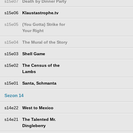
s15e07
Death by Dinner Party
s15e06
Klaustastrophe.tv
s15e05
(You Gotta) Strike for
Your Right
s15e04
The Mural of the Story
s15e03
Shell Game
s15e02
The Census of the
Lambs
s15e01
Santa, Schmanta
Sezon 14
s14e22
West to Mexico
s14e21
The Talented Mr.
Dingleberry