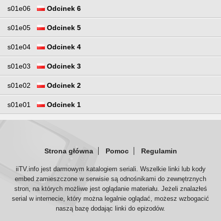
s01e06
Odcinek 6
s01e05
Odcinek 5
s01e04
Odcinek 4
s01e03
Odcinek 3
s01e02
Odcinek 2
s01e01
Odcinek 1
Strona główna
Pomoc
Regulamin
iiTV.info jest darmowym katalogiem seriali. Wszelkie linki lub kody
embed zamieszczone w serwisie są odnośnikami do zewnętrznych
stron, na których możliwe jest oglądanie materiału. Jeżeli znalazłeś
serial w internecie, który można legalnie oglądać, możesz wzbogacić
naszą bazę dodając linki do epizodów.