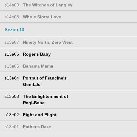
s14e09
The Witches of Langley
s14e08
Whole Slotta Love
Sezon 13
s13e07
Ninety North, Zero West
s13e06
Roger's Baby
s13e05
Bahama Mama
s13e04
Portrait of Francine's
Genitals
s13e03
The Enlightenment of
Ragi-Baba
s13e02
Fight and Flight
s13e01
Father's Daze