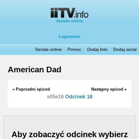
Seriale online
Logowanie
Seriale online
Pomoc
Dodaj linki
Dodaj serial
American Dad
« Poprzedni epizod
Następny epizod »
s05e16
Odcinek 16
Aby zobaczyć odcinek wybierz