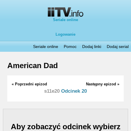
Seriale online
Logowanie
Seriale online
Pomoc
Dodaj linki
Dodaj serial
American Dad
« Poprzedni epizod
Następny epizod »
s11e20
Odcinek 20
Aby zobaczyć odcinek wybierz