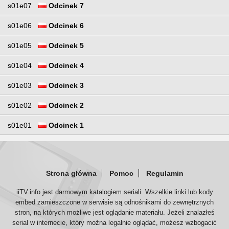
s01e07
Odcinek 7
s01e06
Odcinek 6
s01e05
Odcinek 5
s01e04
Odcinek 4
s01e03
Odcinek 3
s01e02
Odcinek 2
s01e01
Odcinek 1
Strona główna
Pomoc
Regulamin
iiTV.info jest darmowym katalogiem seriali. Wszelkie linki lub kody
embed zamieszczone w serwisie są odnośnikami do zewnętrznych
stron, na których możliwe jest oglądanie materiału. Jeżeli znalazłeś
serial w internecie, który można legalnie oglądać, możesz wzbogacić