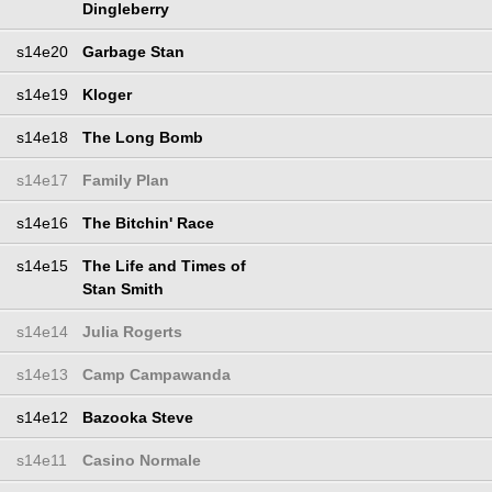
Dingleberry
s14e20
Garbage Stan
s14e19
Kloger
s14e18
The Long Bomb
s14e17
Family Plan
s14e16
The Bitchin' Race
s14e15
The Life and Times of
Stan Smith
s14e14
Julia Rogerts
s14e13
Camp Campawanda
s14e12
Bazooka Steve
s14e11
Casino Normale