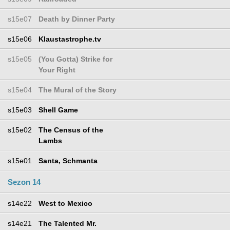
s15e07
Death by Dinner Party
s15e06
Klaustastrophe.tv
s15e05
(You Gotta) Strike for
Your Right
s15e04
The Mural of the Story
s15e03
Shell Game
s15e02
The Census of the
Lambs
s15e01
Santa, Schmanta
Sezon 14
s14e22
West to Mexico
s14e21
The Talented Mr.