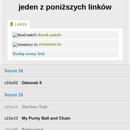
jeden z poniższych linków
Lektor
dood.watch
streamzz.to
Dodaj nowy link
Sezon 16
s16e05
Odcinek 5
Sezon 15
s15e11
OreTron Trail
s15e10
My Purity Ball and Chain
s15e09
Railroaded