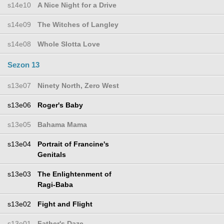
s14e10
A Nice Night for a Drive
s14e09
The Witches of Langley
s14e08
Whole Slotta Love
Sezon 13
s13e07
Ninety North, Zero West
s13e06
Roger's Baby
s13e05
Bahama Mama
s13e04
Portrait of Francine's
Genitals
s13e03
The Enlightenment of
Ragi-Baba
s13e02
Fight and Flight
s13e01
Father's Daze