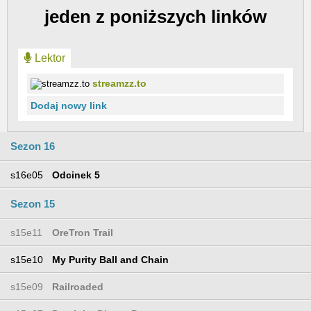
jeden z poniższych linków
Lektor
streamzz.to
Dodaj nowy link
Sezon 16
s16e05
Odcinek 5
Sezon 15
s15e11
OreTron Trail
s15e10
My Purity Ball and Chain
s15e09
Railroaded