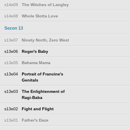
s14e09
The Witches of Langley
s14e08
Whole Slotta Love
Sezon 13
s13e07
Ninety North, Zero West
s13e06
Roger's Baby
s13e05
Bahama Mama
s13e04
Portrait of Francine's
Genitals
s13e03
The Enlightenment of
Ragi-Baba
s13e02
Fight and Flight
s13e01
Father's Daze