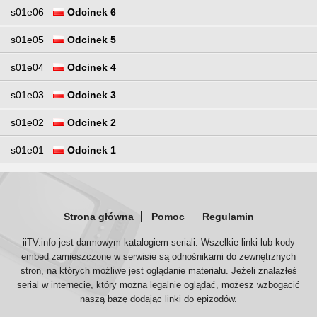
s01e06
Odcinek 6
s01e05
Odcinek 5
s01e04
Odcinek 4
s01e03
Odcinek 3
s01e02
Odcinek 2
s01e01
Odcinek 1
Strona główna
Pomoc
Regulamin
iiTV.info jest darmowym katalogiem seriali. Wszelkie linki lub kody
embed zamieszczone w serwisie są odnośnikami do zewnętrznych
stron, na których możliwe jest oglądanie materiału. Jeżeli znalazłeś
serial w internecie, który można legalnie oglądać, możesz wzbogacić
naszą bazę dodając linki do epizodów.