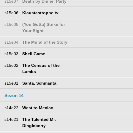
s15e07
Death by Dinner Party
s15e06
Klaustastrophe.tv
s15e05
(You Gotta) Strike for
Your Right
s15e04
The Mural of the Story
s15e03
Shell Game
s15e02
The Census of the
Lambs
s15e01
Santa, Schmanta
Sezon 14
s14e22
West to Mexico
s14e21
The Talented Mr.
Dingleberry