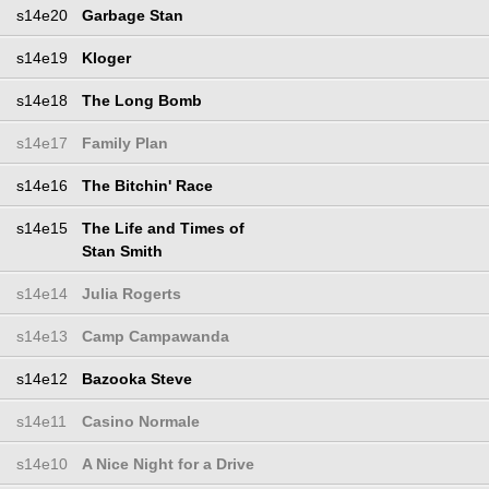
s14e20
Garbage Stan
s14e19
Kloger
s14e18
The Long Bomb
s14e17
Family Plan
s14e16
The Bitchin' Race
s14e15
The Life and Times of
Stan Smith
s14e14
Julia Rogerts
s14e13
Camp Campawanda
s14e12
Bazooka Steve
s14e11
Casino Normale
s14e10
A Nice Night for a Drive