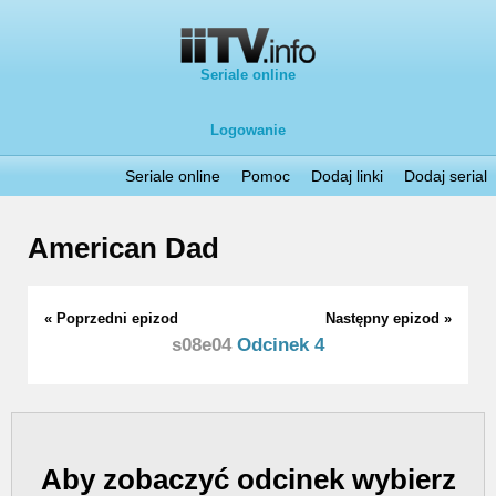
Seriale online
Logowanie
Seriale online
Pomoc
Dodaj linki
Dodaj serial
American Dad
« Poprzedni epizod
Następny epizod »
s08e04
Odcinek 4
Aby zobaczyć odcinek wybierz