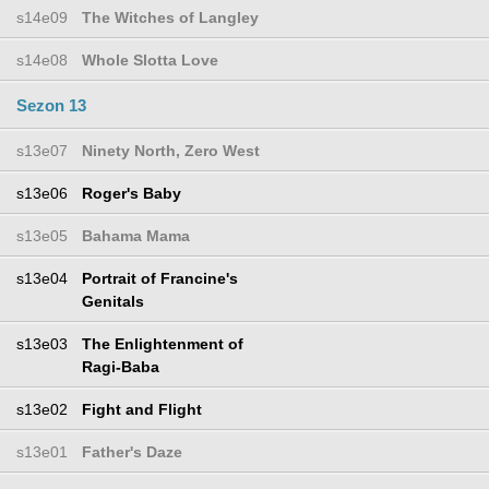
s14e09
The Witches of Langley
s14e08
Whole Slotta Love
Sezon 13
s13e07
Ninety North, Zero West
s13e06
Roger's Baby
s13e05
Bahama Mama
s13e04
Portrait of Francine's
Genitals
s13e03
The Enlightenment of
Ragi-Baba
s13e02
Fight and Flight
s13e01
Father's Daze