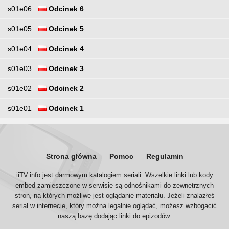
s01e06
Odcinek 6
s01e05
Odcinek 5
s01e04
Odcinek 4
s01e03
Odcinek 3
s01e02
Odcinek 2
s01e01
Odcinek 1
Strona główna
Pomoc
Regulamin
iiTV.info jest darmowym katalogiem seriali. Wszelkie linki lub kody
embed zamieszczone w serwisie są odnośnikami do zewnętrznych
stron, na których możliwe jest oglądanie materiału. Jeżeli znalazłeś
serial w internecie, który można legalnie oglądać, możesz wzbogacić
naszą bazę dodając linki do epizodów.