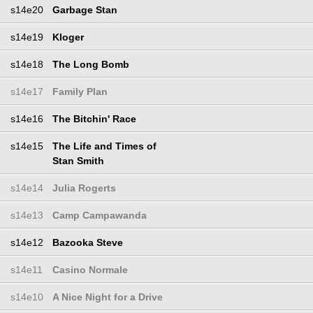
s14e20
Garbage Stan
s14e19
Kloger
s14e18
The Long Bomb
s14e17
Family Plan
s14e16
The Bitchin' Race
s14e15
The Life and Times of
Stan Smith
s14e14
Julia Rogerts
s14e13
Camp Campawanda
s14e12
Bazooka Steve
s14e11
Casino Normale
s14e10
A Nice Night for a Drive