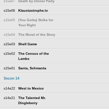
s15e07
Death by Dinner Party
s15e06
Klaustastrophe.tv
s15e05
(You Gotta) Strike for
Your Right
s15e04
The Mural of the Story
s15e03
Shell Game
s15e02
The Census of the
Lambs
s15e01
Santa, Schmanta
Sezon 14
s14e22
West to Mexico
s14e21
The Talented Mr.
Dingleberry