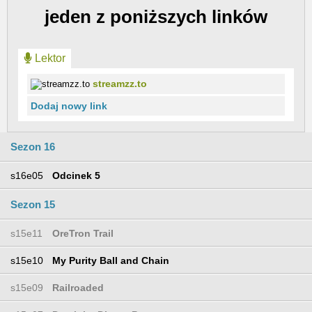
jeden z poniższych linków
Lektor
streamzz.to
Dodaj nowy link
Sezon 16
s16e05
Odcinek 5
Sezon 15
s15e11
OreTron Trail
s15e10
My Purity Ball and Chain
s15e09
Railroaded