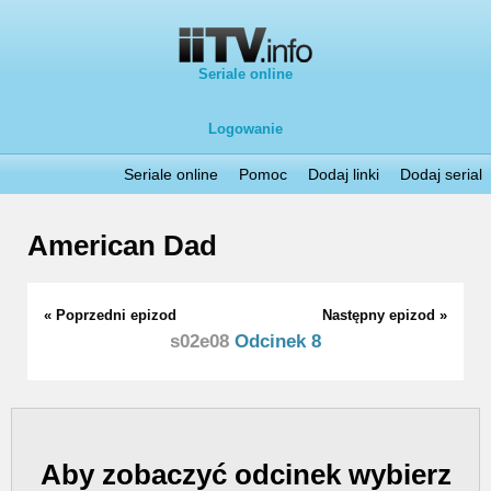
Seriale online
Logowanie
Seriale online
Pomoc
Dodaj linki
Dodaj serial
American Dad
« Poprzedni epizod
Następny epizod »
s02e08
Odcinek 8
Aby zobaczyć odcinek wybierz