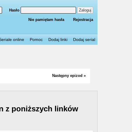
Hasło
Zaloguj
Nie pamiętam hasła
Rejestracja
Seriale online
Pomoc
Dodaj linki
Dodaj serial
Następny epizod »
n z poniższych linków