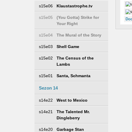
s15e06
Klaustastrophe.tv
s15e05
(You Gotta) Strike for
Dod
Your Right
s15e04
The Mural of the Story
s15e03
Shell Game
s15e02
The Census of the
Lambs
s15e01
Santa, Schmanta
Sezon 14
s14e22
West to Mexico
s14e21
The Talented Mr.
Dingleberry
s14e20
Garbage Stan