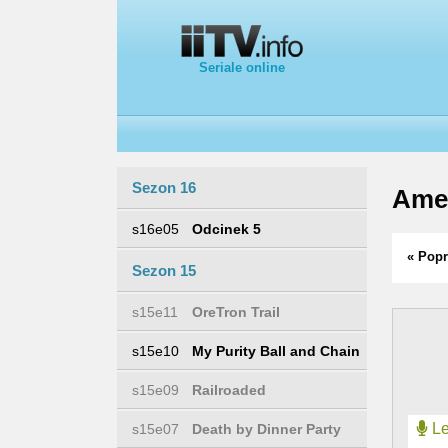
Seriale online
Sezon 16
Ame
s16e05
Odcinek 5
« Popr
Sezon 15
s15e11
OreTron Trail
s15e10
My Purity Ball and Chain
s15e09
Railroaded
Le
s15e07
Death by Dinner Party