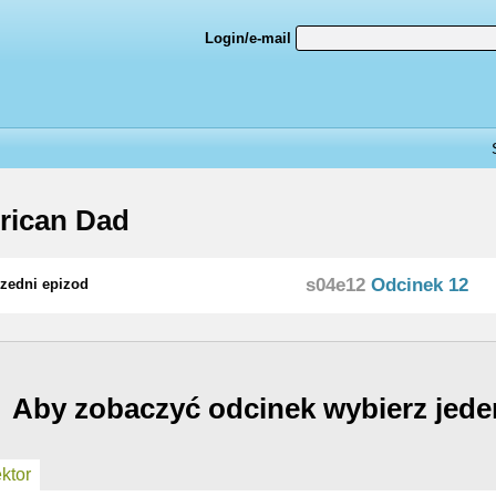
Login/e-mail
rican Dad
s04e12
Odcinek 12
zedni epizod
Aby zobaczyć odcinek wybierz jede
ktor