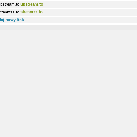
upstream.to
streamzz.to
aj nowy link