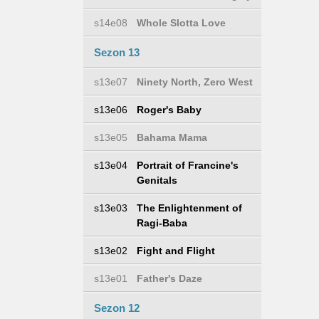
s14e08
Whole Slotta Love
Sezon 13
s13e07
Ninety North, Zero West
s13e06
Roger's Baby
s13e05
Bahama Mama
s13e04
Portrait of Francine's
Genitals
s13e03
The Enlightenment of
Ragi-Baba
s13e02
Fight and Flight
s13e01
Father's Daze
Sezon 12