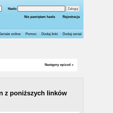
Hasło
Zaloguj
Nie pamiętam hasła
Rejestracja
Seriale online
Pomoc
Dodaj linki
Dodaj serial
Następny epizod »
n z poniższych linków