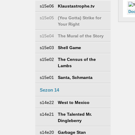
s15e06
Klaustastrophe.tv
Dod
s15e05
(You Gotta) Strike for
Your Right
s15e04
The Mural of the Story
s15e03
Shell Game
s15e02
The Census of the
Lambs
s15e01
Santa, Schmanta
Sezon 14
s14e22
West to Mexico
s14e21
The Talented Mr.
Dingleberry
s14e20
Garbage Stan