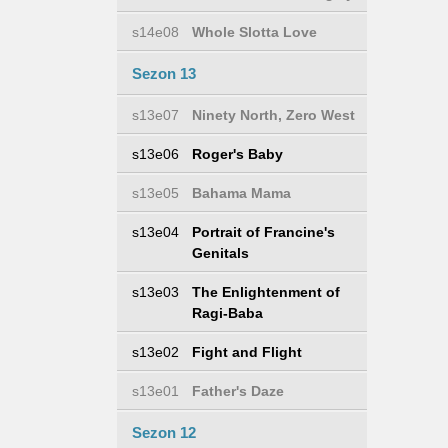
s14e08
Whole Slotta Love
Sezon 13
s13e07
Ninety North, Zero West
s13e06
Roger's Baby
s13e05
Bahama Mama
s13e04
Portrait of Francine's
Genitals
s13e03
The Enlightenment of
Ragi-Baba
s13e02
Fight and Flight
s13e01
Father's Daze
Sezon 12