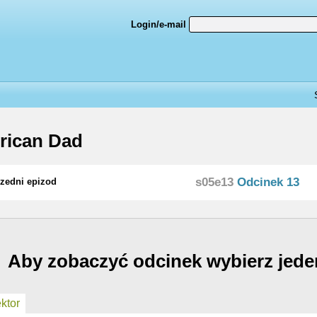
Login/e-mail
rican Dad
s05e13
Odcinek 13
zedni epizod
Aby zobaczyć odcinek wybierz jede
ktor