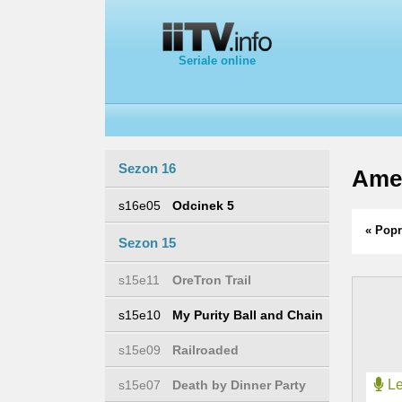
Seriale online
Sezon 16
Ame
s16e05
Odcinek 5
« Popr
Sezon 15
s15e11
OreTron Trail
s15e10
My Purity Ball and Chain
s15e09
Railroaded
Le
s15e07
Death by Dinner Party