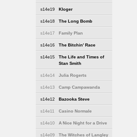
s14e19
Kloger
s14e18
The Long Bomb
s14e17
Family Plan
s14e16
The Bitchin' Race
s14e15
The Life and Times of
Stan Smith
s14e14
Julia Rogerts
s14e13
Camp Campawanda
s14e12
Bazooka Steve
s14e11
Casino Normale
s14e10
A Nice Night for a Drive
s14e09
The Witches of Langley