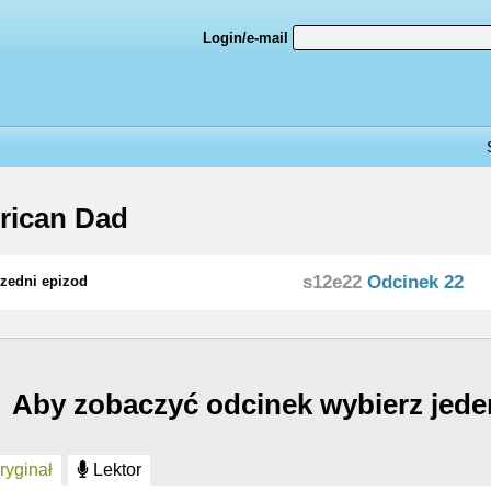
Login/e-mail
rican Dad
s12e22
Odcinek 22
zedni epizod
Aby zobaczyć odcinek wybierz jede
yginał
Lektor