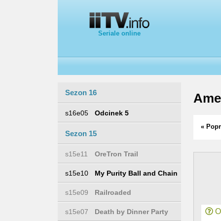
Seriale online
Sezon 16
Ame
s16e05
Odcinek 5
« Popr
Sezon 15
s15e11
OreTron Trail
s15e10
My Purity Ball and Chain
s15e09
Railroaded
Or
s15e07
Death by Dinner Party