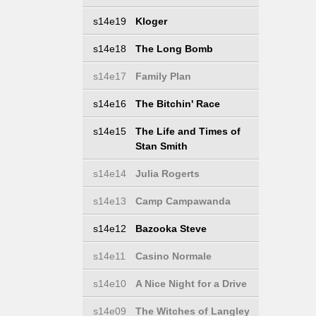
s14e19
Kloger
s14e18
The Long Bomb
s14e17
Family Plan
s14e16
The Bitchin' Race
s14e15
The Life and Times of
Stan Smith
s14e14
Julia Rogerts
s14e13
Camp Campawanda
s14e12
Bazooka Steve
s14e11
Casino Normale
s14e10
A Nice Night for a Drive
s14e09
The Witches of Langley