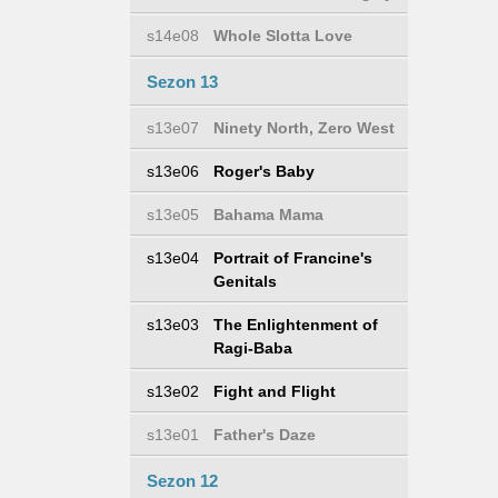
s14e08
Whole Slotta Love
Sezon 13
s13e07
Ninety North, Zero West
s13e06
Roger's Baby
s13e05
Bahama Mama
s13e04
Portrait of Francine's
Genitals
s13e03
The Enlightenment of
Ragi-Baba
s13e02
Fight and Flight
s13e01
Father's Daze
Sezon 12