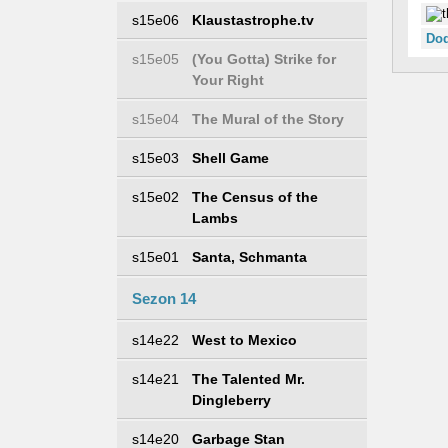
s15e06
Klaustastrophe.tv
Dod
s15e05
(You Gotta) Strike for
Your Right
s15e04
The Mural of the Story
s15e03
Shell Game
s15e02
The Census of the
Lambs
s15e01
Santa, Schmanta
Sezon 14
s14e22
West to Mexico
s14e21
The Talented Mr.
Dingleberry
s14e20
Garbage Stan