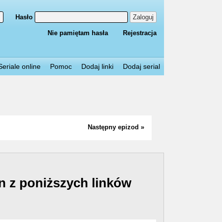
Hasło
Zaloguj
Nie pamiętam hasła
Rejestracja
Seriale online
Pomoc
Dodaj linki
Dodaj serial
Następny epizod »
n z poniższych linków