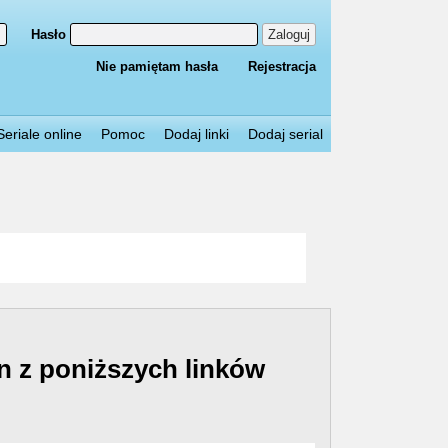
Hasło
Zaloguj
Nie pamiętam hasła
Rejestracja
Seriale online
Pomoc
Dodaj linki
Dodaj serial
n z poniższych linków