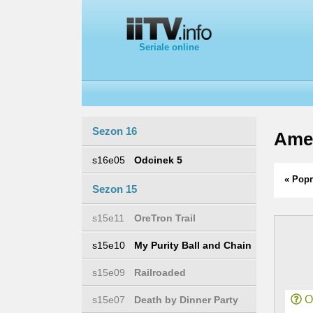
Seriale online
Sezon 16
Ame
s16e05
Odcinek 5
« Popr
Sezon 15
s15e11
OreTron Trail
s15e10
My Purity Ball and Chain
s15e09
Railroaded
Or
s15e07
Death by Dinner Party