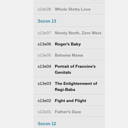
s14e08
Whole Slotta Love
Sezon 13
s13e07
Ninety North, Zero West
s13e06
Roger's Baby
s13e05
Bahama Mama
s13e04
Portrait of Francine's
Genitals
s13e03
The Enlightenment of
Ragi-Baba
s13e02
Fight and Flight
s13e01
Father's Daze
Sezon 12