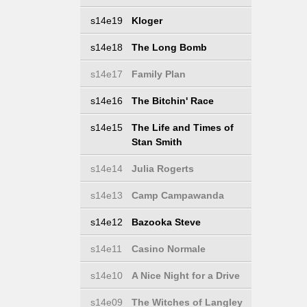
s14e19
Kloger
s14e18
The Long Bomb
s14e17
Family Plan
s14e16
The Bitchin' Race
s14e15
The Life and Times of
Stan Smith
s14e14
Julia Rogerts
s14e13
Camp Campawanda
s14e12
Bazooka Steve
s14e11
Casino Normale
s14e10
A Nice Night for a Drive
s14e09
The Witches of Langley