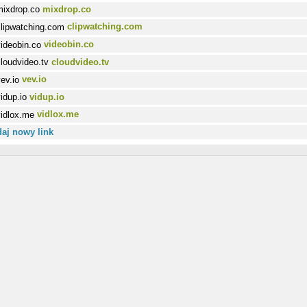
mixdrop.co
clipwatching.com
videobin.co
cloudvideo.tv
vev.io
vidup.io
vidlox.me
aj nowy link