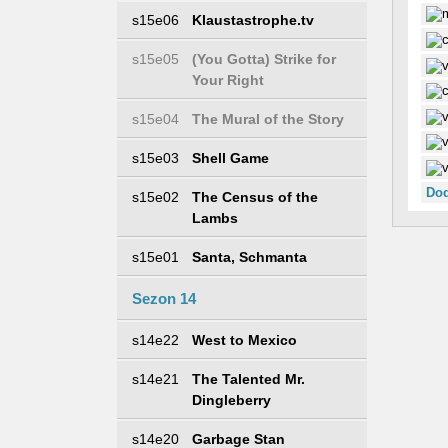
s15e06
Klaustastrophe.tv
s15e05
(You Gotta) Strike for
Your Right
s15e04
The Mural of the Story
s15e03
Shell Game
Dod
s15e02
The Census of the
Lambs
s15e01
Santa, Schmanta
Sezon 14
s14e22
West to Mexico
s14e21
The Talented Mr.
Dingleberry
s14e20
Garbage Stan