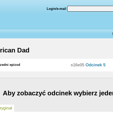
Login/e-mail
rican Dad
s16e05
Odcinek 5
zedni epizod
Aby zobaczyć odcinek wybierz jede
yginał