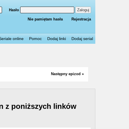
Hasło
Zaloguj
Nie pamiętam hasła
Rejestracja
Seriale online
Pomoc
Dodaj linki
Dodaj serial
Następny epizod »
n z poniższych linków