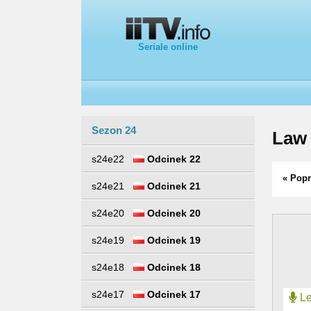
Seriale online
Sezon 24
Law 
s24e22
Odcinek 22
« Popr
s24e21
Odcinek 21
s24e20
Odcinek 20
s24e19
Odcinek 19
s24e18
Odcinek 18
s24e17
Odcinek 17
Le