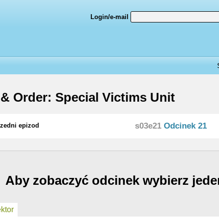
Login/e-mail
& Order: Special Victims Unit
s03e21
Odcinek 21
zedni epizod
Aby zobaczyć odcinek wybierz jede
ktor