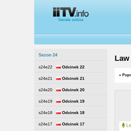
Seriale online
Sezon 24
Law 
s24e22
Odcinek 22
« Popr
s24e21
Odcinek 21
s24e20
Odcinek 20
s24e19
Odcinek 19
s24e18
Odcinek 18
s24e17
Odcinek 17
Le