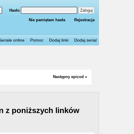
Hasło
Zaloguj
Nie pamiętam hasła
Rejestracja
Seriale online
Pomoc
Dodaj linki
Dodaj serial
Następny epizod »
n z poniższych linków