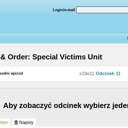
Login/e-mail
& Order: Special Victims Unit
s19e11
Odcinek 11
zedni epizod
Aby zobaczyć odcinek wybierz jede
ktor
Napisy