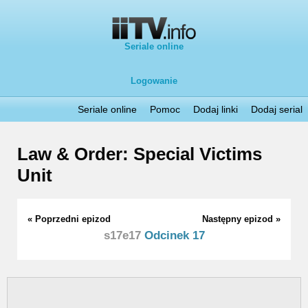
Seriale online
Logowanie
Seriale online
Pomoc
Dodaj linki
Dodaj serial
Law & Order: Special Victims
Unit
« Poprzedni epizod
Następny epizod »
s17e17
Odcinek 17