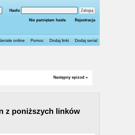
Hasło
Zaloguj
Nie pamiętam hasła
Rejestracja
Seriale online
Pomoc
Dodaj linki
Dodaj serial
Następny epizod »
n z poniższych linków