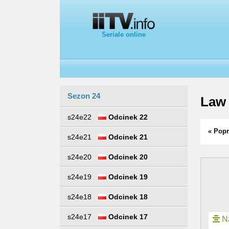
Seriale online
Sezon 24
Law 
s24e22
Odcinek 22
« Popr
s24e21
Odcinek 21
s24e20
Odcinek 20
s24e19
Odcinek 19
s24e18
Odcinek 18
s24e17
Odcinek 17
Na