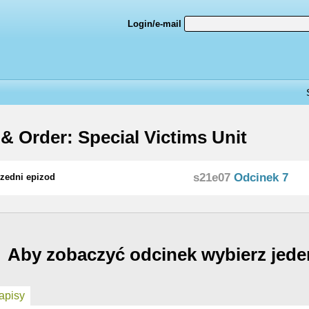
Login/e-mail
& Order: Special Victims Unit
s21e07
Odcinek 7
zedni epizod
Aby zobaczyć odcinek wybierz jede
pisy