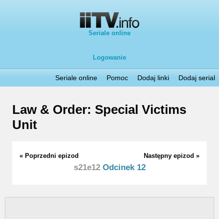
Seriale online
Logowanie
Seriale online
Pomoc
Dodaj linki
Dodaj serial
Law & Order: Special Victims
Unit
« Poprzedni epizod
Następny epizod »
s21e12
Odcinek 12