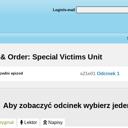
Login/e-mail
& Order: Special Victims Unit
s21e01
Odcinek 1
zedni epizod
Aby zobaczyć odcinek wybierz jede
yginał
Lektor
Napisy