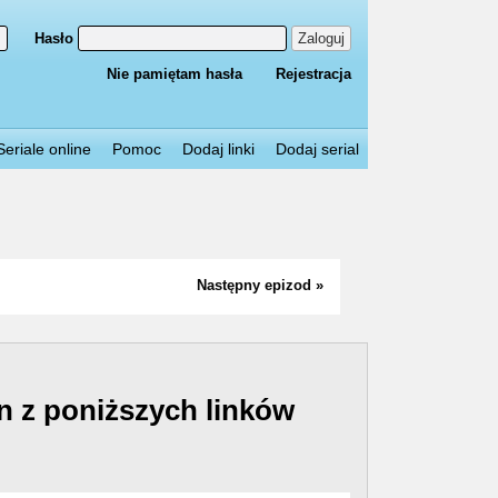
Hasło
Zaloguj
Nie pamiętam hasła
Rejestracja
Seriale online
Pomoc
Dodaj linki
Dodaj serial
Następny epizod »
n z poniższych linków