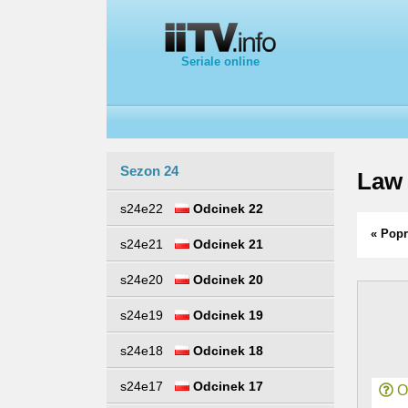
Seriale online
Sezon 24
Law 
s24e22
Odcinek 22
« Popr
s24e21
Odcinek 21
s24e20
Odcinek 20
s24e19
Odcinek 19
s24e18
Odcinek 18
s24e17
Odcinek 17
Or