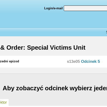
Login/e-mail
& Order: Special Victims Unit
s13e05
Odcinek 5
zedni epizod
Aby zobaczyć odcinek wybierz jede
ktor