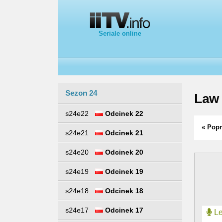
Seriale online
Sezon 24
Law 
s24e22
Odcinek 22
« Popr
s24e21
Odcinek 21
s24e20
Odcinek 20
s24e19
Odcinek 19
s24e18
Odcinek 18
s24e17
Odcinek 17
Le