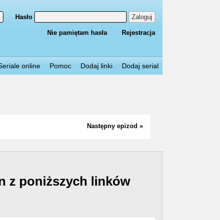
Hasło
Zaloguj
Nie pamiętam hasła
Rejestracja
Seriale online
Pomoc
Dodaj linki
Dodaj serial
Następny epizod »
n z poniższych linków