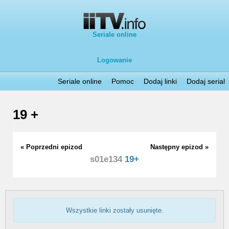
Seriale online
Logowanie
Seriale online
Pomoc
Dodaj linki
Dodaj serial
19 +
« Poprzedni epizod
Następny epizod »
s01e134
19+
Wszystkie linki zostały usunięte.