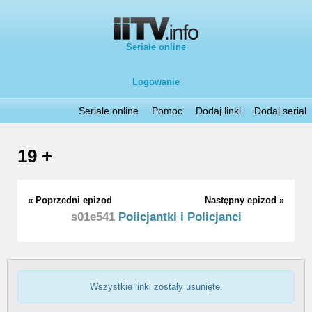
Seriale online
Logowanie
Seriale online
Pomoc
Dodaj linki
Dodaj serial
19 +
« Poprzedni epizod
Następny epizod »
s01e541
Policjantki i Policjanci
Wszystkie linki zostały usunięte.