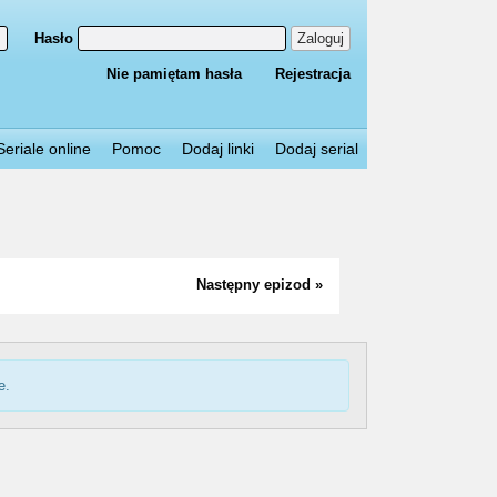
Hasło
Zaloguj
Nie pamiętam hasła
Rejestracja
Seriale online
Pomoc
Dodaj linki
Dodaj serial
Następny epizod »
e.