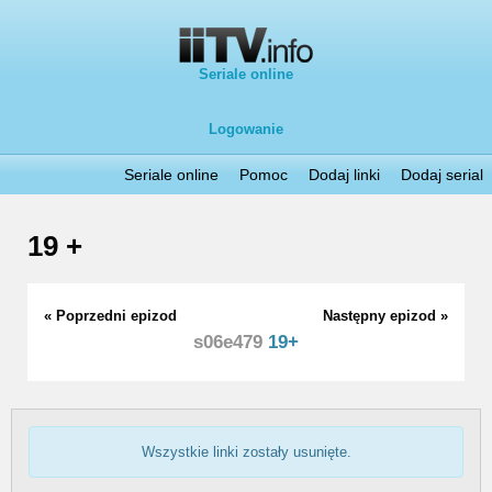
Seriale online
Logowanie
Seriale online
Pomoc
Dodaj linki
Dodaj serial
19 +
« Poprzedni epizod
Następny epizod »
s06e479
19+
Wszystkie linki zostały usunięte.