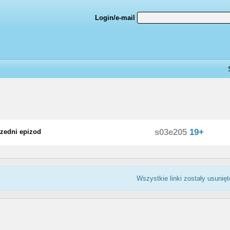
Login/e-mail
s03e205
19+
zedni epizod
Wszystkie linki zostały usunięt