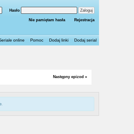
Hasło
Zaloguj
Nie pamiętam hasła
Rejestracja
Seriale online
Pomoc
Dodaj linki
Dodaj serial
Następny epizod »
e.