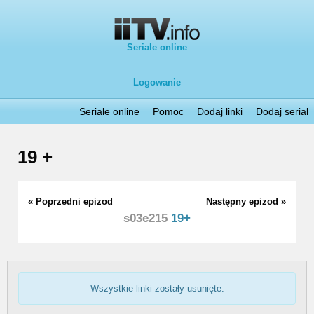
Seriale online
Logowanie
Seriale online
Pomoc
Dodaj linki
Dodaj serial
19 +
« Poprzedni epizod
Następny epizod »
s03e215
19+
Wszystkie linki zostały usunięte.