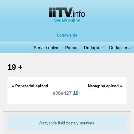
Seriale online
Logowanie
Seriale online
Pomoc
Dodaj linki
Dodaj serial
19 +
« Poprzedni epizod
Następny epizod »
s06e427
19+
Wszystkie linki zostały usunięte.