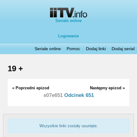
Seriale online
Logowanie
Seriale online
Pomoc
Dodaj linki
Dodaj serial
19 +
« Poprzedni epizod
Następny epizod »
s07e651
Odcinek 651
Wszystkie linki zostały usunięte.