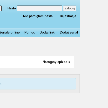
Hasło
Zaloguj
Nie pamiętam hasła
Rejestracja
Seriale online
Pomoc
Dodaj linki
Dodaj serial
Następny epizod »
e.