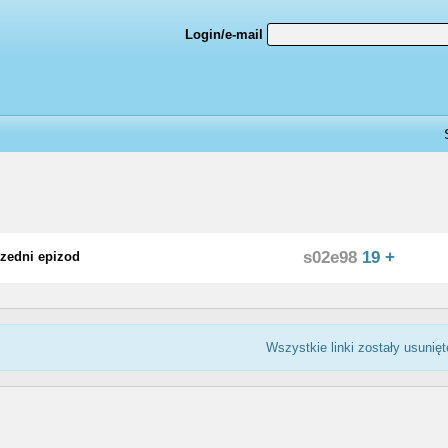
Login/e-mail
s02e98
19 +
zedni epizod
Wszystkie linki zostały usunięt