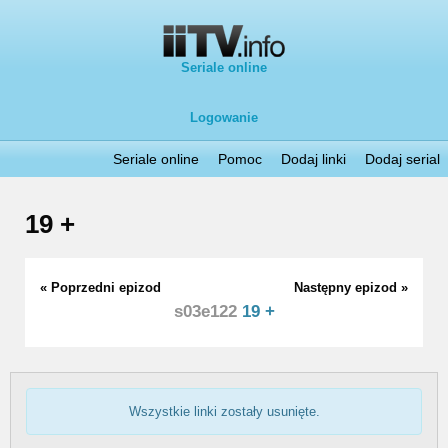
Seriale online
Logowanie
Seriale online
Pomoc
Dodaj linki
Dodaj serial
19 +
« Poprzedni epizod
Następny epizod »
s03e122
19 +
Wszystkie linki zostały usunięte.