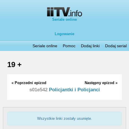
Seriale online
Logowanie
Seriale online
Pomoc
Dodaj linki
Dodaj serial
19 +
« Poprzedni epizod
Następny epizod »
s01e542
Policjantki i Policjanci
Wszystkie linki zostały usunięte.