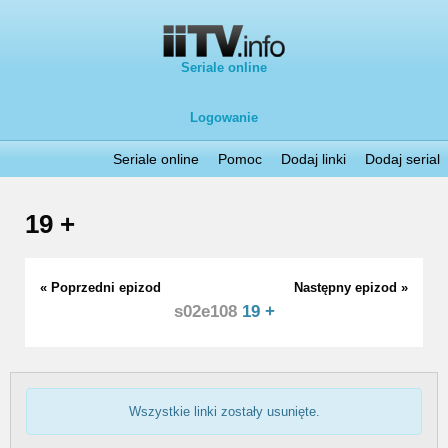
Seriale online
Logowanie
Seriale online
Pomoc
Dodaj linki
Dodaj serial
19 +
« Poprzedni epizod
Następny epizod »
s02e108
19 +
Wszystkie linki zostały usunięte.