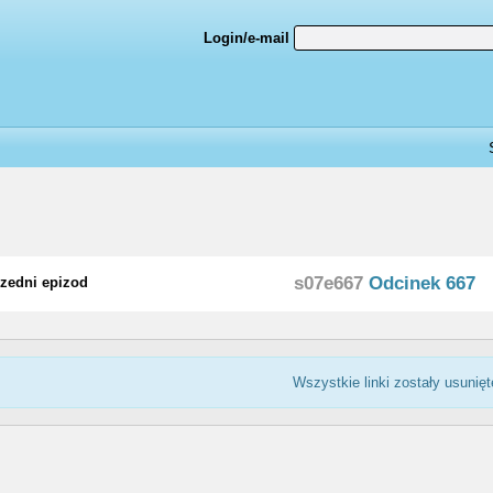
Login/e-mail
s07e667
Odcinek 667
zedni epizod
Wszystkie linki zostały usunięt