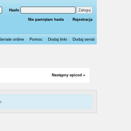
Hasło
Zaloguj
Nie pamiętam hasła
Rejestracja
Seriale online
Pomoc
Dodaj linki
Dodaj serial
Następny epizod »
e.