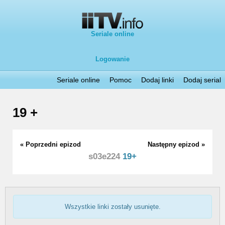
Seriale online
Logowanie
Seriale online
Pomoc
Dodaj linki
Dodaj serial
19 +
« Poprzedni epizod
Następny epizod »
s03e224
19+
Wszystkie linki zostały usunięte.