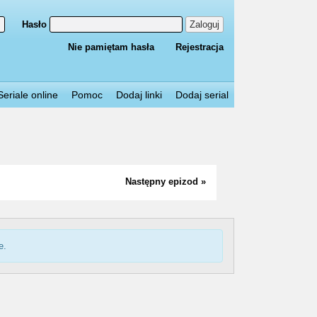
Hasło
Zaloguj
Nie pamiętam hasła
Rejestracja
Seriale online
Pomoc
Dodaj linki
Dodaj serial
Następny epizod »
e.