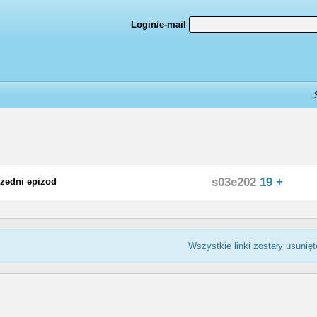
Login/e-mail
s03e202
19 +
zedni epizod
Wszystkie linki zostały usunięt