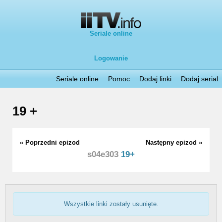
Seriale online
Logowanie
Seriale online
Pomoc
Dodaj linki
Dodaj serial
19 +
« Poprzedni epizod
Następny epizod »
s04e303
19+
Wszystkie linki zostały usunięte.