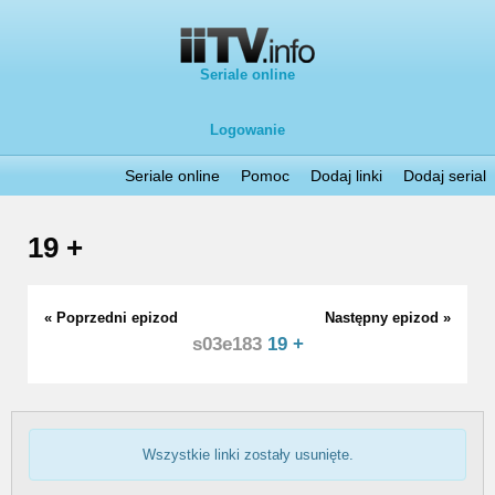
Seriale online
Logowanie
Seriale online
Pomoc
Dodaj linki
Dodaj serial
19 +
« Poprzedni epizod
Następny epizod »
s03e183
19 +
Wszystkie linki zostały usunięte.