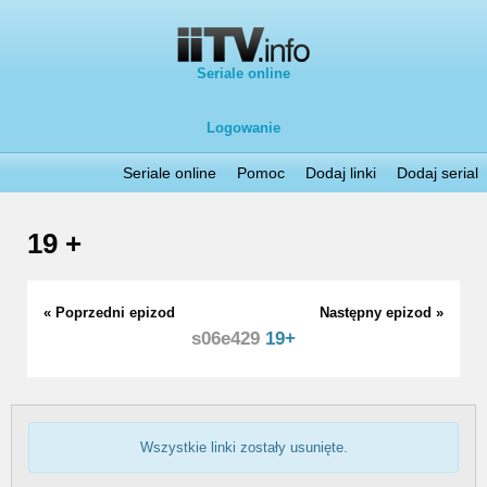
Seriale online
Logowanie
Seriale online
Pomoc
Dodaj linki
Dodaj serial
19 +
« Poprzedni epizod
Następny epizod »
s06e429
19+
Wszystkie linki zostały usunięte.