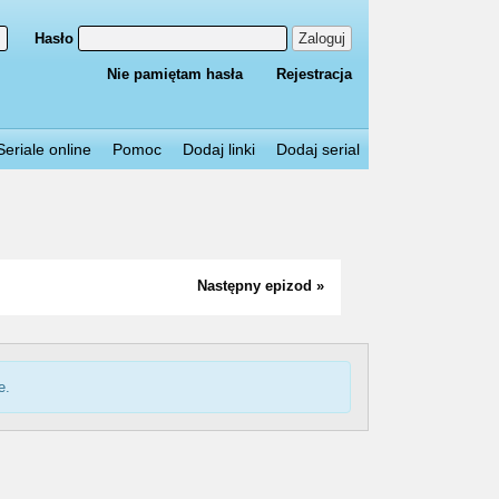
Hasło
Zaloguj
Nie pamiętam hasła
Rejestracja
Seriale online
Pomoc
Dodaj linki
Dodaj serial
Następny epizod »
e.