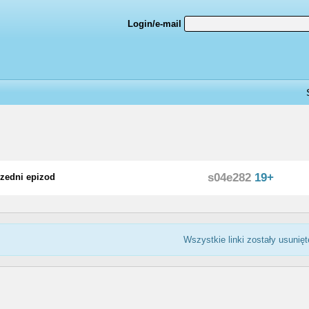
Login/e-mail
s04e282
19+
zedni epizod
Wszystkie linki zostały usunięt