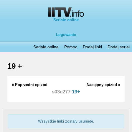
Seriale online
Logowanie
Seriale online
Pomoc
Dodaj linki
Dodaj serial
19 +
« Poprzedni epizod
Następny epizod »
s03e277
19+
Wszystkie linki zostały usunięte.