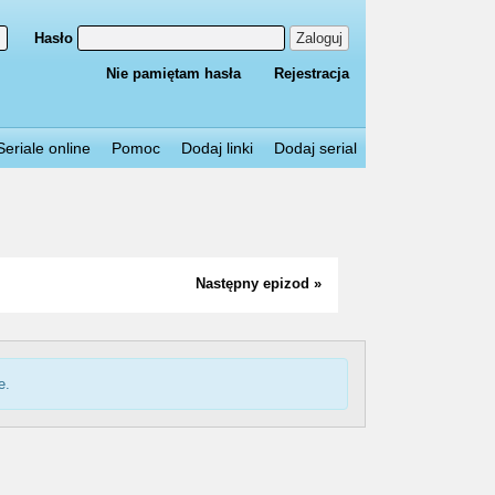
Hasło
Zaloguj
Nie pamiętam hasła
Rejestracja
Seriale online
Pomoc
Dodaj linki
Dodaj serial
Następny epizod »
e.