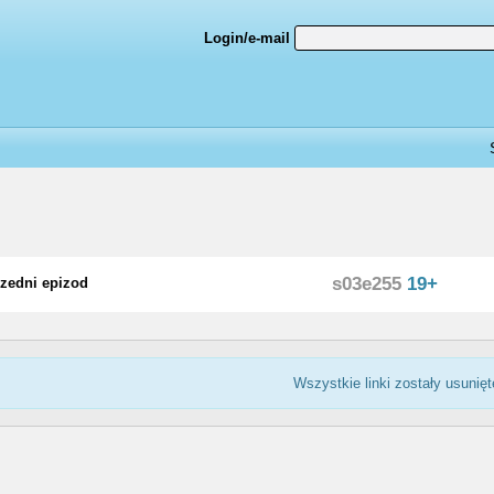
Login/e-mail
s03e255
19+
zedni epizod
Wszystkie linki zostały usunięt